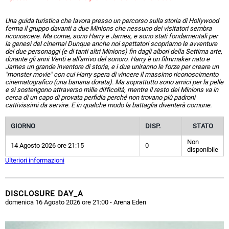
Una guida turistica che lavora presso un percorso sulla storia di Hollywood
ferma il gruppo davanti a due Minions che nessuno dei visitatori sembra
riconoscere. Ma come, sono Harry e James, e sono stati fondamentali per
la genesi del cinema! Dunque anche noi spettatori scopriamo le avventure
dei due personaggi (e di tanti altri Minions) fin dagli albori della Settima arte,
durante gli anni Venti e all'arrivo del sonoro. Harry è un filmmaker nato e
James un grande inventore di storie, e i due uniranno le forze per creare un
"monster movie" con cui Harry spera di vincere il massimo riconoscimento
cinematografico (una banana dorata). Ma soprattutto sono amici per la pelle
e si sostengono attraverso mille difficoltà, mentre il resto dei Minions va in
cerca di un capo di provata perfidia perché non trovano più padroni
cattivissimi da servire. E in qualche modo la battaglia diventerà comune.
GIORNO
DISP.
STATO
Non
14 Agosto 2026 ore 21:15
0
disponibile
Ulteriori informazioni
DISCLOSURE DAY_A
domenica 16 Agosto 2026 ore 21:00
- Arena Eden